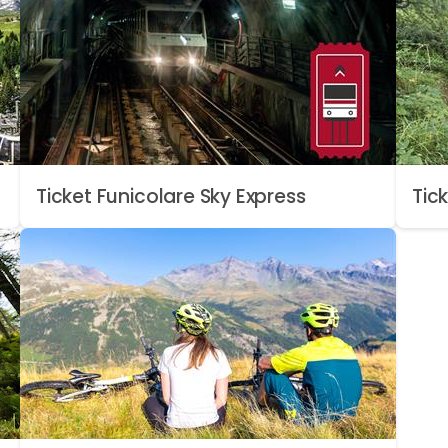
Ticket Funicolare Sky Express
Tick