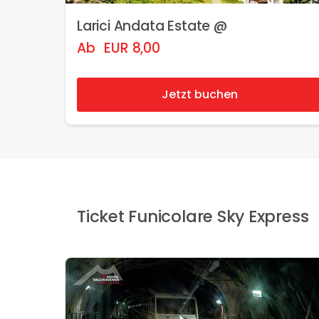
Larici Andata Estate @
Ab
EUR
8,00
Jetzt buchen
Ticket Funicolare Sky Express