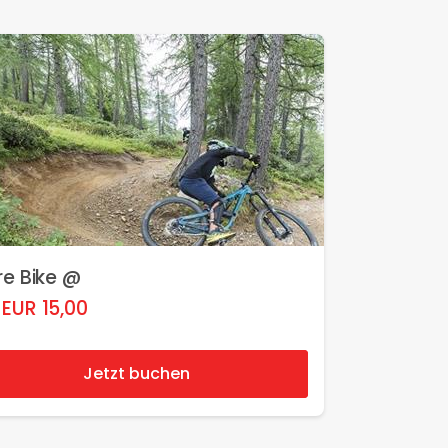
re Bike @
EUR
15,00
Jetzt buchen