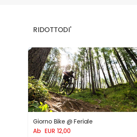
RIDOTTODI'
Giorno Bike @ Feriale
Ab
EUR
12,00