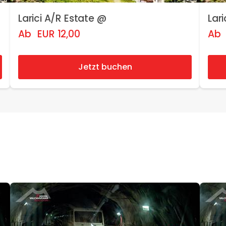
Larici A/R Estate @
Lar
Ab
EUR
12,00
Ab
Jetzt buchen