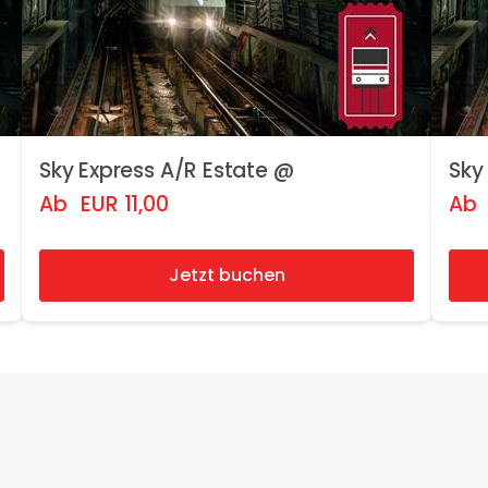
Sky Express A/R Estate @
Sky
Ab
EUR
11,00
Ab
Jetzt buchen