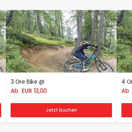
3 Ore Bike @
4 O
Ab
EUR
13,00
Ab
Jetzt buchen